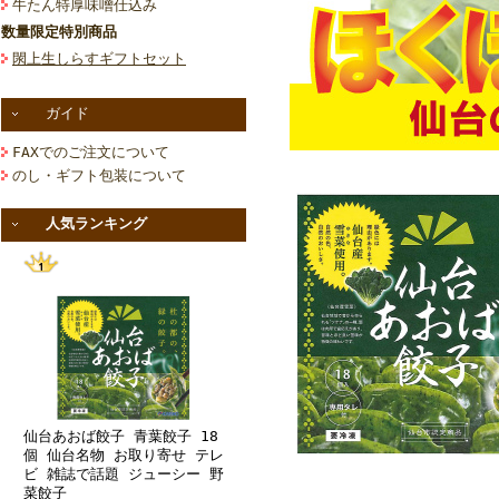
牛たん特厚味噌仕込み
数量限定特別商品
閖上生しらすギフトセット
ガイド
FAXでのご注文について
のし・ギフト包装について
人気ランキング
仙台あおば餃子 青葉餃子 18
個 仙台名物 お取り寄せ テレ
ビ 雑誌で話題 ジューシー 野
菜餃子