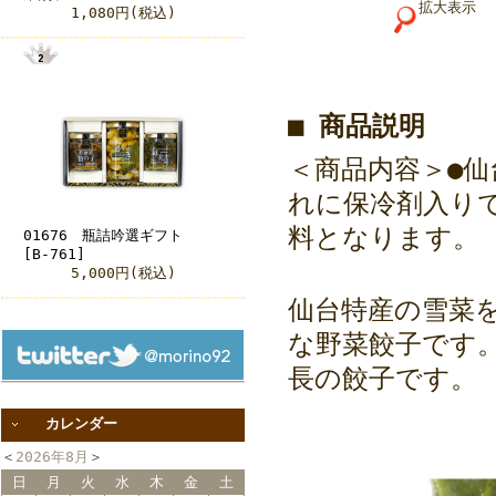
拡大表示
1,080円(税込)
■ 商品説明
＜商品内容＞●仙
れに保冷剤入りで
料となります。
01676 瓶詰吟選ギフト
[B-761]
5,000円(税込)
仙台特産の雪菜
な野菜餃子です
長の餃子です。
カレンダー
＜
2026年8月
＞
日
月
火
水
木
金
土