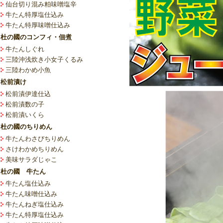
仙台切り混み粕味噌塩辛
牛たん特厚塩仕込み
牛たん特厚味噌仕込み
杜の國のコンフィ・佃煮
牛たんしぐれ
三陸沖浅炊き小女子くるみ
三陸わかめ小魚
松前漬け
松前漬伊達仕込
松前漬数の子
松前漬いくら
杜の國のちりめん
牛たんわさびちりめん
さけわかめちりめん
美味サラダじゃこ
杜の國 牛たん
牛たん塩仕込み
牛たん味噌仕込み
牛たんねぎ塩仕込み
牛たん特厚塩仕込み