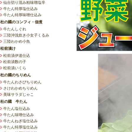
仙台切り混み粕味噌塩辛
牛たん特厚塩仕込み
牛たん特厚味噌仕込み
杜の國のコンフィ・佃煮
牛たんしぐれ
三陸沖浅炊き小女子くるみ
三陸わかめ小魚
松前漬け
松前漬伊達仕込
松前漬数の子
松前漬いくら
杜の國のちりめん
牛たんわさびちりめん
さけわかめちりめん
美味サラダじゃこ
杜の國 牛たん
牛たん塩仕込み
牛たん味噌仕込み
牛たんねぎ塩仕込み
牛たん特厚塩仕込み