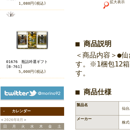
拡大表示
1,080円(税込)
■ 商品説明
＜商品内容＞●仙
01676 瓶詰吟選ギフト
す。※1梱包12
[B-761]
す。
5,000円(税込)
■ 商品仕様
製品名
仙台
カレンダー
メーカー
＜
2026年8月
＞
株式
日
月
火
水
木
金
土