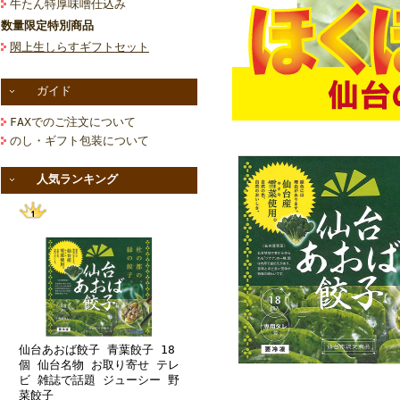
牛たん特厚味噌仕込み
数量限定特別商品
閖上生しらすギフトセット
ガイド
FAXでのご注文について
のし・ギフト包装について
人気ランキング
仙台あおば餃子 青葉餃子 18
個 仙台名物 お取り寄せ テレ
ビ 雑誌で話題 ジューシー 野
菜餃子