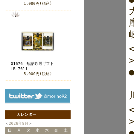
1,080円(税込)
01676 瓶詰吟選ギフト
[B-761]
5,000円(税込)
カレンダー
＜
2026年8月
＞
日
月
火
水
木
金
土