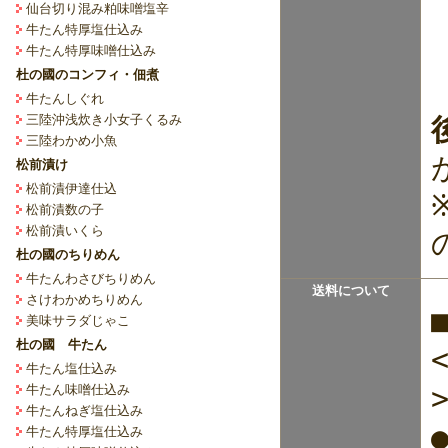
仙台切り混み粕味噌塩辛
牛たん特厚塩仕込み
牛たん特厚味噌仕込み
杜の國のコンフィ・佃煮
牛たんしぐれ
三陸沖浅炊き小女子くるみ
三陸わかめ小魚
松前漬け
松前漬伊達仕込
松前漬数の子
松前漬いくら
杜の國のちりめん
牛たんわさびちりめん
送料について
さけわかめちりめん
美味サラダじゃこ
杜の國 牛たん
牛たん塩仕込み
牛たん味噌仕込み
牛たんねぎ塩仕込み
牛たん特厚塩仕込み